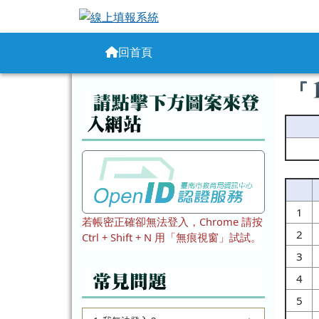
線上填報系統
跳至主內容區
導覽列
回首頁
頁尾區域
主
「
左邊區域內容
請點擊下方圖案來登
入網站
1
若帳密正確卻無法登入，Chrome 請按
2
Ctrl + Shift + N 用「無痕視窗」試試。
3
4
常見問題
5