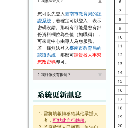
1. 我無法登入？
6
7
您可以先登入
臺南市教育局的認
8
證系統
，若確定可以登入，表示
密碼沒錯。那就有可能是您有部
9
份資料欄位為空值（如職稱），
10
可來電中心由專人為您服務。
11
若一樣無法登入
臺南市教育局的
認證系統
，那麼可
請貴校人事幫
12
您改密碼
即可。
13
14
2. 我好像沒有帳號？
15
16
系統更新訊息
17
18
需將填報轉移給其他承辦人
19
者，
可點此自行轉移
。
20
若原承辦人已離職，無法自