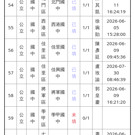
公
國
北門國
已
54
門
1/1
其
11
立
中
中
填
區
凱
16:24:19
西
徐
2026-06-
公
國
西港國
已
55
港
1/1
琬
05
立
中
中
填
區
貽
15:28:00
佳
陳
2026-06-
公
國
佳里國
已
56
里
1/1
彥
09
立
中
中
填
區
廷
09:45:36
佳
盧
2026-07-
公
國
佳興國
已
57
里
1/1
玫
30
立
中
中
填
區
諭
08:46:39
將
郭
2026-06-
公
國
將軍國
已
58
軍
1/1
皇
09
立
中
中
填
區
慶
16:21:20
學
公
國
學甲國
未
59
甲
0/1
立
中
中
填
區
七
蕭
2026-06-