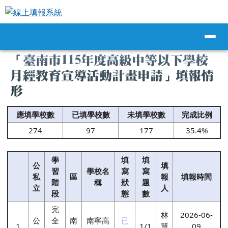
線上填報系統
跳至主內容區
導覽列
頁尾區域
主內容區域
「臺南市115年度高級中等以下學校
月經教育宣導活動計畫申請」填報情
形
應填學校數
已填學校數
未填學校數
完成比例
274
97
177
35.4%
學
填
填
公
填
習
學校名
寫
寫
私
區
報
填報時間
階
稱
狀
題
立
人
段
態
數
完
林
2026-06-
公
全
南
南寧高
已
1
1/1
慧
09