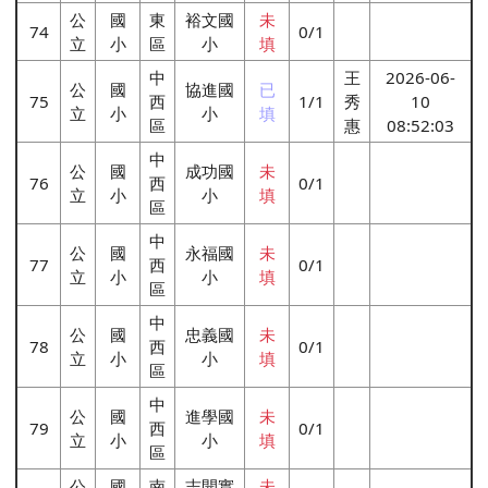
公
國
東
裕文國
未
74
0/1
立
小
區
小
填
中
王
2026-06-
公
國
協進國
已
75
西
1/1
秀
10
立
小
小
填
區
惠
08:52:03
中
公
國
成功國
未
76
西
0/1
立
小
小
填
區
中
公
國
永福國
未
77
西
0/1
立
小
小
填
區
中
公
國
忠義國
未
78
西
0/1
立
小
小
填
區
中
公
國
進學國
未
79
西
0/1
立
小
小
填
區
公
國
南
志開實
未