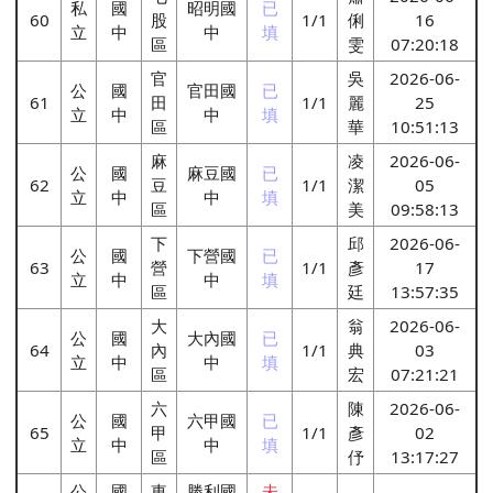
私
國
昭明國
已
60
股
1/1
俐
16
立
中
中
填
區
雯
07:20:18
官
吳
2026-06-
公
國
官田國
已
61
田
1/1
麗
25
立
中
中
填
區
華
10:51:13
麻
凌
2026-06-
公
國
麻豆國
已
62
豆
1/1
潔
05
立
中
中
填
區
美
09:58:13
下
邱
2026-06-
公
國
下營國
已
63
營
1/1
彥
17
立
中
中
填
區
廷
13:57:35
大
翁
2026-06-
公
國
大內國
已
64
內
1/1
典
03
立
中
中
填
區
宏
07:21:21
六
陳
2026-06-
公
國
六甲國
已
65
甲
1/1
彥
02
立
中
中
填
區
伃
13:17:27
公
國
東
勝利國
未