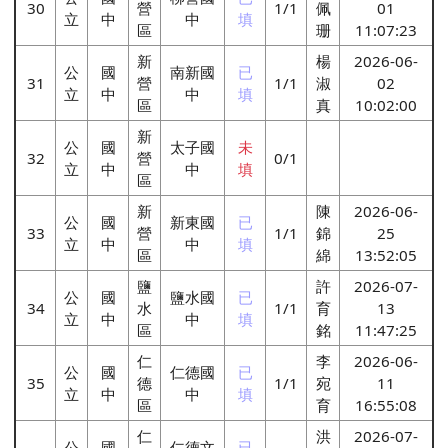
30
營
1/1
佩
01
立
中
中
填
區
珊
11:07:23
新
楊
2026-06-
公
國
南新國
已
31
營
1/1
淑
02
立
中
中
填
區
真
10:02:00
新
公
國
太子國
未
32
營
0/1
立
中
中
填
區
新
陳
2026-06-
公
國
新東國
已
33
營
1/1
錦
25
立
中
中
填
區
綿
13:52:05
鹽
許
2026-07-
公
國
鹽水國
已
34
水
1/1
育
13
立
中
中
填
區
銘
11:47:25
仁
李
2026-06-
公
國
仁德國
已
35
德
1/1
宛
11
立
中
中
填
區
育
16:55:08
仁
洪
2026-07-
公
國
仁德文
已