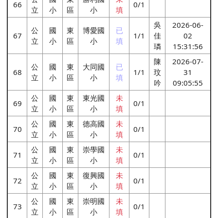
66
0/1
立
小
區
小
填
吳
2026-06-
公
國
東
博愛國
已
67
1/1
佳
02
立
小
區
小
填
璘
15:31:56
陳
2026-07-
公
國
東
大同國
已
68
1/1
玟
31
立
小
區
小
填
吟
09:05:55
公
國
東
東光國
未
69
0/1
立
小
區
小
填
公
國
東
德高國
未
70
0/1
立
小
區
小
填
公
國
東
崇學國
未
71
0/1
立
小
區
小
填
公
國
東
復興國
未
72
0/1
立
小
區
小
填
公
國
東
崇明國
未
73
0/1
立
小
區
小
填