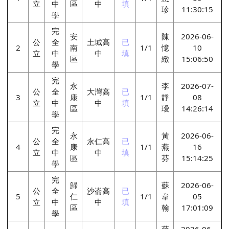
立
中
區
中
填
珍
11:30:15
學
完
安
陳
2026-06-
公
全
土城高
已
2
南
1/1
憶
10
立
中
中
填
區
緻
15:06:50
學
完
永
李
2026-07-
公
全
大灣高
已
3
康
1/1
靜
08
立
中
中
填
區
璦
14:26:14
學
完
永
黃
2026-06-
公
全
永仁高
已
4
康
1/1
燕
16
立
中
中
填
區
芬
15:14:25
學
完
歸
蘇
2026-06-
公
全
沙崙高
已
5
仁
1/1
韋
05
立
中
中
填
區
翰
17:01:09
學
薛
2026-06-