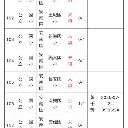
區
安
公
國
土城國
未
102
南
0/1
立
小
小
填
區
安
公
國
鎮海國
未
103
南
0/1
立
小
小
填
區
安
公
國
顯宮國
未
104
南
0/1
立
小
小
填
區
安
公
國
長安國
未
105
南
0/1
立
小
小
填
區
安
黃
2026-07-
公
國
南興國
已
106
南
1/1
千
24
立
小
小
填
區
芳
09:03:24
安
公
國
安佃國
未
107
南
0/1
立
小
小
填