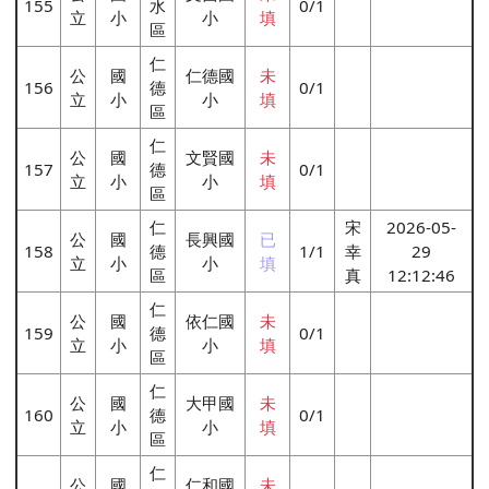
155
水
0/1
立
小
小
填
區
仁
公
國
仁德國
未
156
德
0/1
立
小
小
填
區
仁
公
國
文賢國
未
157
德
0/1
立
小
小
填
區
仁
宋
2026-05-
公
國
長興國
已
158
德
1/1
幸
29
立
小
小
填
區
真
12:12:46
仁
公
國
依仁國
未
159
德
0/1
立
小
小
填
區
仁
公
國
大甲國
未
160
德
0/1
立
小
小
填
區
仁
公
國
仁和國
未