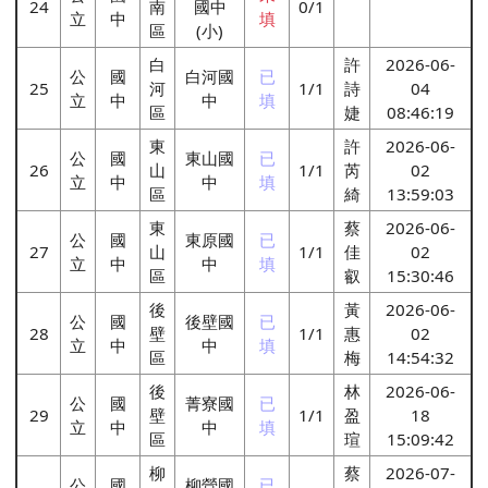
24
南
國中
0/1
立
中
填
區
(小)
白
許
2026-06-
公
國
白河國
已
25
河
1/1
詩
04
立
中
中
填
區
婕
08:46:19
東
許
2026-06-
公
國
東山國
已
26
山
1/1
芮
02
立
中
中
填
區
綺
13:59:03
東
蔡
2026-06-
公
國
東原國
已
27
山
1/1
佳
02
立
中
中
填
區
叡
15:30:46
後
黃
2026-06-
公
國
後壁國
已
28
壁
1/1
惠
02
立
中
中
填
區
梅
14:54:32
後
林
2026-06-
公
國
菁寮國
已
29
壁
1/1
盈
18
立
中
中
填
區
瑄
15:09:42
柳
蔡
2026-07-
公
國
柳營國
已