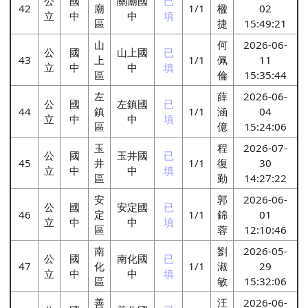
公
國
關廟國
已
42
廟
1/1
楹
02
立
中
中
填
區
捷
15:49:21
山
何
2026-06-
公
國
山上國
已
43
上
1/1
佩
11
立
中
中
填
區
倫
15:35:44
左
薛
2026-06-
公
國
左鎮國
已
44
鎮
1/1
涵
04
立
中
中
填
區
億
15:24:06
玉
程
2026-07-
公
國
玉井國
已
45
井
1/1
復
30
立
中
中
填
區
勤
14:27:22
安
郭
2026-06-
公
國
安定國
已
46
定
1/1
錦
01
立
中
中
填
區
蓉
12:10:46
南
劉
2026-05-
公
國
南化國
已
47
化
1/1
淑
29
立
中
中
填
區
敏
15:32:06
善
汪
2026-06-