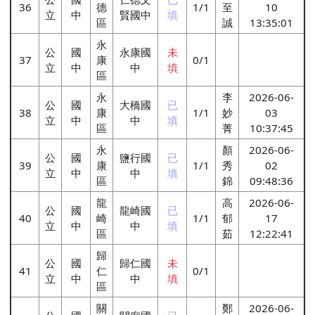
36
德
1/1
至
10
立
中
賢國中
填
區
誠
13:35:01
永
公
國
永康國
未
37
康
0/1
立
中
中
填
區
永
李
2026-06-
公
國
大橋國
已
38
康
1/1
妙
03
立
中
中
填
區
菁
10:37:45
永
顏
2026-06-
公
國
鹽行國
已
39
康
1/1
秀
02
立
中
中
填
區
錦
09:48:36
龍
高
2026-06-
公
國
龍崎國
已
40
崎
1/1
郁
17
立
中
中
填
區
茹
12:22:41
歸
公
國
歸仁國
未
41
仁
0/1
立
中
中
填
區
關
鄭
2026-06-