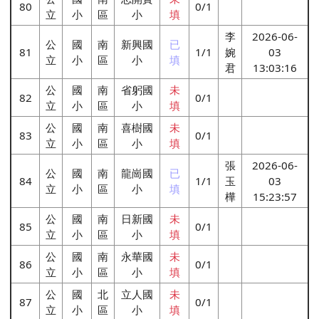
80
0/1
立
小
區
小
填
李
2026-06-
公
國
南
新興國
已
81
1/1
婉
03
立
小
區
小
填
君
13:03:16
公
國
南
省躬國
未
82
0/1
立
小
區
小
填
公
國
南
喜樹國
未
83
0/1
立
小
區
小
填
張
2026-06-
公
國
南
龍崗國
已
84
1/1
玉
03
立
小
區
小
填
樺
15:23:57
公
國
南
日新國
未
85
0/1
立
小
區
小
填
公
國
南
永華國
未
86
0/1
立
小
區
小
填
公
國
北
立人國
未
87
0/1
立
小
區
小
填