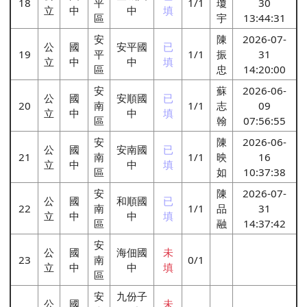
18
平
1/1
瓊
30
立
中
中
填
區
宇
13:44:31
安
陳
2026-07-
公
國
安平國
已
19
平
1/1
振
31
立
中
中
填
區
忠
14:20:00
安
蘇
2026-06-
公
國
安順國
已
20
南
1/1
志
09
立
中
中
填
區
翰
07:56:55
安
陳
2026-06-
公
國
安南國
已
21
南
1/1
映
16
立
中
中
填
區
如
10:37:38
安
陳
2026-07-
公
國
和順國
已
22
南
1/1
品
31
立
中
中
填
區
融
14:37:42
安
公
國
海佃國
未
23
南
0/1
立
中
中
填
區
安
九份子
公
國
未