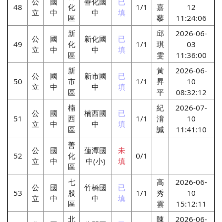
公
國
善化國
已
48
化
1/1
嘉
12
立
中
中
填
區
藜
11:24:06
新
邱
2026-06-
公
國
新化國
已
49
化
1/1
琪
03
立
中
中
填
區
雯
11:36:00
新
黃
2026-06-
公
國
新市國
已
50
市
1/1
昇
10
立
中
中
填
區
平
08:32:12
楠
紀
2026-07-
公
國
楠西國
已
51
西
1/1
淯
10
立
中
中
填
區
諴
11:41:10
善
公
國
蓮潭國
未
52
化
0/1
立
中
中(小)
填
區
七
高
2026-06-
公
國
竹橋國
已
53
股
1/1
秀
10
立
中
中
填
區
雲
15:12:11
北
陳
2026-06-