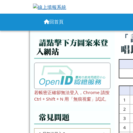
線上填報系統
跳至主內容區
導覽列
回首頁
頁尾區域
主
「
左邊區域內容
請點擊下方圖案來登
唱
入網站
若帳密正確卻無法登入，Chrome 請按
Ctrl + Shift + N 用「無痕視窗」試試。
1
2
常見問題
3
4