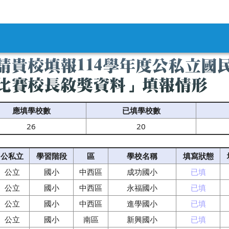
內容區域
請貴校填報114學年度公私立國
比賽校長敘獎資料」填報情形
應填學校數
已填學校數
26
20
公私立
學習階段
區
學校名稱
填寫狀態
公立
國小
中西區
成功國小
已填
公立
國小
中西區
永福國小
已填
公立
國小
中西區
進學國小
已填
公立
國小
南區
新興國小
已填