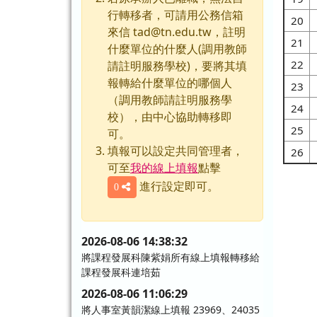
行轉移者，可請用公務信箱
20
來信 tad@tn.edu.tw，註明
21
什麼單位的什麼人(調用教師
22
請註明服務學校)，要將其填
報轉給什麼單位的哪個人
23
（調用教師請註明服務學
24
校），由中心協助轉移即
25
可。
填報可以設定共同管理者，
26
可至
我的線上填報
點擊
進行設定即可。
0
2026-08-06 14:38:32
將課程發展科陳紫娟所有線上填報轉移給
課程發展科連培茹
2026-08-06 11:06:29
將人事室黃韻潔線上填報 23969、24035