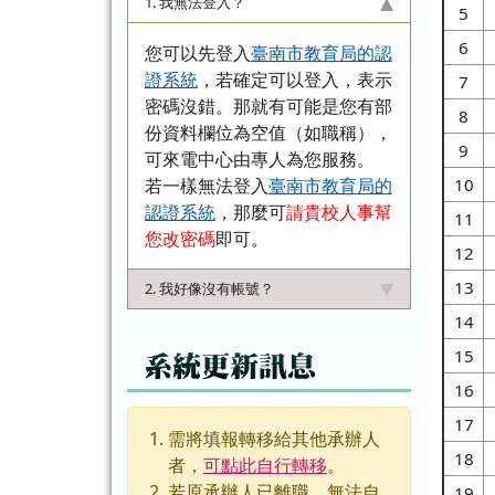
1. 我無法登入？
5
6
您可以先登入
臺南市教育局的認
證系統
，若確定可以登入，表示
7
密碼沒錯。那就有可能是您有部
8
份資料欄位為空值（如職稱），
9
可來電中心由專人為您服務。
若一樣無法登入
臺南市教育局的
10
認證系統
，那麼可
請貴校人事幫
11
您改密碼
即可。
12
13
2. 我好像沒有帳號？
14
15
系統更新訊息
16
17
需將填報轉移給其他承辦人
18
者，
可點此自行轉移
。
若原承辦人已離職，無法自
19