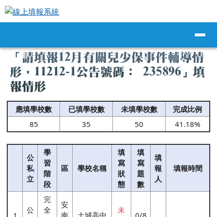
線上填報系統
跳至主內容區
導覽列
頁尾區域
主內容區域
「請填報12月有關兒少保事件輔導情
形，11212-1公告號碼： 235896」填
報情形
應填學校數
已填學校數
未填學校數
完成比例
85
35
50
41.18%
學
填
填
公
填
習
寫
寫
私
區
學校名稱
報
填報時間
階
狀
題
立
人
段
態
數
完
安
公
全
未
1
南
土城高中
0/8