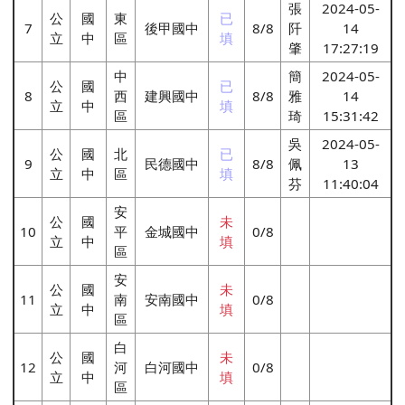
張
2024-05-
公
國
東
已
7
後甲國中
8/8
阡
14
立
中
區
填
肇
17:27:19
中
簡
2024-05-
公
國
已
8
西
建興國中
8/8
雅
14
立
中
填
區
琦
15:31:42
吳
2024-05-
公
國
北
已
9
民德國中
8/8
佩
13
立
中
區
填
芬
11:40:04
安
公
國
未
10
平
金城國中
0/8
立
中
填
區
安
公
國
未
11
南
安南國中
0/8
立
中
填
區
白
公
國
未
12
河
白河國中
0/8
立
中
填
區