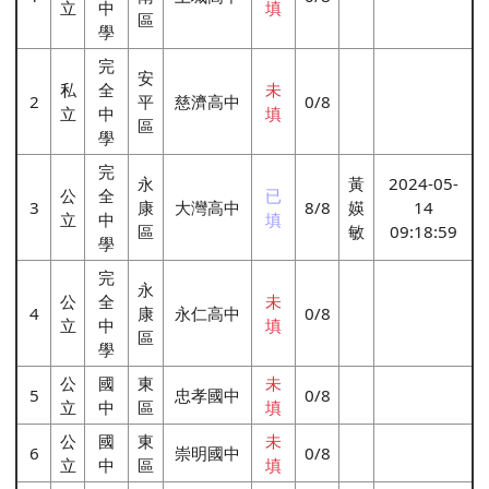
立
中
填
區
學
完
安
私
全
未
2
平
慈濟高中
0/8
立
中
填
區
學
完
永
黃
2024-05-
公
全
已
3
康
大灣高中
8/8
媖
14
立
中
填
區
敏
09:18:59
學
完
永
公
全
未
4
康
永仁高中
0/8
立
中
填
區
學
公
國
東
未
5
忠孝國中
0/8
立
中
區
填
公
國
東
未
6
崇明國中
0/8
立
中
區
填