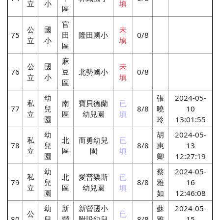
立
小
填
區
官
公
國
未
75
田
隆田國小
0/8
立
小
填
區
麻
公
國
未
76
豆
北勢國小
0/8
立
小
填
區
幼
張
2024-05-
私
南
寶貝德蘭
已
77
兒
8/8
曉
10
立
區
幼兒園
填
園
玲
13:01:55
幼
胡
2024-05-
私
北
而勇幼兒
已
78
兒
8/8
惠
13
立
區
園
填
園
卿
12:27:19
幼
蔡
2024-05-
私
北
愛普樂斯
已
79
兒
8/8
雅
16
立
區
幼兒園
填
園
如
12:46:08
幼
新
新營國小
蘇
2024-05-
公
已
80
兒
營
附設幼兒
8/8
雅
15