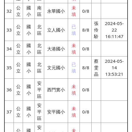
公
國
南
未
32
永華國小
0/8
立
小
區
填
張
2024-05-
公
國
北
已
33
立人國小
8/8
伶
22
立
小
區
填
駖
16:11:47
公
國
北
未
34
大港國小
0/8
立
小
區
填
蔡
2024-05-
公
國
北
已
35
文元國小
8/8
雯
14
立
小
區
填
晶
13:53:21
安
公
國
未
36
平
西門實小
0/8
立
小
填
區
安
公
國
未
37
平
安平國小
0/8
立
小
填
區
安
公
國
未