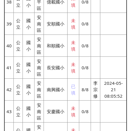
38
平
億載國小
0/8
立
小
填
區
安
公
國
未
39
南
安順國小
0/8
立
小
填
區
安
公
國
未
40
南
和順國小
0/8
立
小
填
區
安
公
國
未
41
南
長安國小
0/8
立
小
填
區
安
李
2024-05-
公
國
已
42
南
南興國小
8/8
宗
21
立
小
填
區
修
08:05:52
安
公
國
未
43
南
安慶國小
0/8
立
小
填
區
安
公
國
未