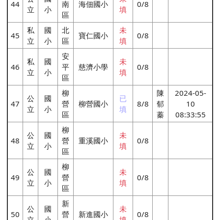
44
南
海佃國小
0/8
立
小
填
區
私
國
北
未
45
寶仁國小
0/8
立
小
區
填
安
私
國
未
46
平
慈濟小學
0/8
立
小
填
區
柳
陳
2024-05-
公
國
已
47
營
柳營國小
8/8
郁
10
立
小
填
區
蓁
08:33:55
柳
公
國
未
48
營
重溪國小
0/8
立
小
填
區
柳
公
國
未
49
營
0/8
立
小
填
區
新
公
國
未
50
營
新進國小
0/8
立
小
填