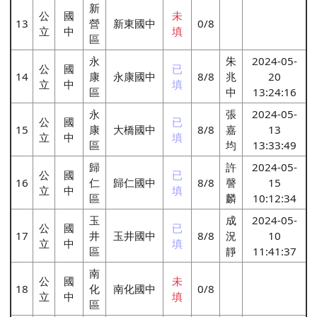
新
公
國
未
13
營
新東國中
0/8
立
中
填
區
永
朱
2024-05-
公
國
已
14
康
永康國中
8/8
兆
20
立
中
填
區
中
13:24:16
永
張
2024-05-
公
國
已
15
康
大橋國中
8/8
嘉
13
立
中
填
區
均
13:33:49
歸
許
2024-05-
公
國
已
16
仁
歸仁國中
8/8
謦
15
立
中
填
區
麟
10:12:34
玉
成
2024-05-
公
國
已
17
井
玉井國中
8/8
況
10
立
中
填
區
靜
11:41:37
南
公
國
未
18
化
南化國中
0/8
立
中
填
區