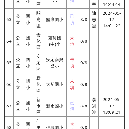
立
小
小
填
區
宇
14:44:44
關
陳
2024-05-
公
國
已
63
廟
關廟國小
8/8
志
17
立
小
填
區
誠
14:01:22
善
公
國
蓮潭國
未
64
化
0/8
立
小
(中)小
填
區
安
公
國
安定南興
未
65
定
0/8
立
小
國小
填
區
新
公
國
未
66
化
大新國小
0/8
立
小
填
區
新
翁
2024-05-
公
國
已
67
市
新市國小
8/8
釧
17
立
小
填
區
鴻
13:09:21
佳
公
國
未
68
里
佳興國小
0/8