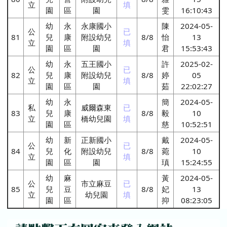
立
填
園
區
園
雯
16:10:43
幼
永
永康國小
陳
2024-05-
公
已
81
兒
康
附設幼兒
8/8
怡
13
立
填
園
區
園
君
15:53:43
幼
永
五王國小
許
2025-02-
公
已
82
兒
康
附設幼兒
8/8
婷
05
立
填
園
區
園
茹
22:02:27
幼
永
簡
2024-05-
私
威爾森東
已
83
兒
康
8/8
毅
10
立
橋幼兒園
填
園
區
慈
10:52:51
幼
新
正新國小
戴
2024-05-
公
已
84
兒
化
附設幼兒
8/8
菀
10
立
填
園
區
園
瑱
15:24:55
幼
麻
黃
2024-05-
公
市立麻豆
已
85
兒
豆
8/8
妃
13
立
幼兒園
填
園
區
抑
08:23:05
左邊區域內容