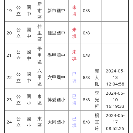
新
公
國
未
19
市
新市國中
0/8
立
中
填
區
佳
公
國
未
20
里
佳里國中
0/8
立
中
填
區
學
公
國
未
21
甲
學甲國中
0/8
立
中
填
區
六
郭
2024-05-
公
國
已
22
甲
六甲國中
8/8
人
13
立
中
填
區
鳳
12:04:58
李
2024-05-
公
國
東
已
23
博愛國小
8/8
光
10
立
小
區
填
哲
16:19:33
楊
2024-05-
公
國
東
已
24
大同國小
8/8
宜
17
立
小
區
填
玲
08:52:25