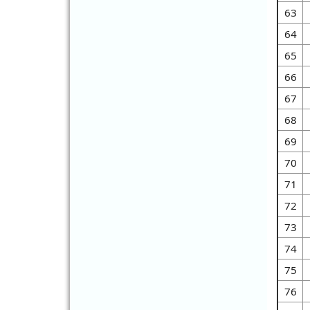
23924、23208、23297、23318、
63
23334、23335、23370、23386、
23549、23643、23644、23645、
64
23651、24034 轉移給陳維修
65
2026-08-01 16:53:20
66
將特幼教育科蘇應振線上填報 23217 轉
移給特幼教育科林靜如
67
2026-07-31 16:59:51
68
將學輔校安科許宏郡線上填報 23567、
69
23573 轉移給學輔校安科李羽緁
70
2026-07-31 16:12:56
將課程發展科陳盈全線上填報 21577、
71
21778、22311、22472、22511、
72
23072、23520 轉移給高鵠泰
73
2026-07-31 15:44:36
74
將特幼教育科連培茹線上填報 23038 轉
移給特幼教育科何育慈
75
2026-07-31 08:10:35
76
將社會教育科尤莉雯線上填報 20805、