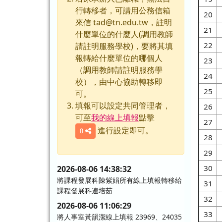
行轉移者，可請用公務信箱
20
來信 tad@tn.edu.tw，註明
21
什麼單位的什麼人(調用教師
22
請註明服務學校)，要將其填
報轉給什麼單位的哪個人
23
（調用教師請註明服務學
24
校），由中心協助轉移即
25
可。
填報可以設定共同管理者，
26
可至
我的線上填報
點擊
27
進行設定即可。
0
28
29
30
2026-08-06 14:38:32
將課程發展科陳紫娟所有線上填報轉移給
31
課程發展科連培茹
32
2026-08-06 11:06:29
33
將人事室黃韻潔線上填報 23969、24035