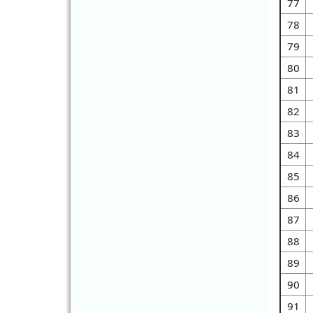
77
21190、21191、21192、21652 轉移給
丁郁真
78
2026-07-30 20:17:50
79
將學輔校安科陳暉傑線上填報 20626、
80
20627、23418、20979、21809、
22050、22457、23868、22568、23889
81
轉移給曾瓊慧
82
2026-07-30 12:36:01
83
將課程發展科汪明怡線上填報 24045 轉
移給課程發展科陳禹潔
84
2026-07-30 08:00:38
85
將社會教育科尤莉雯線上填報 21187、
86
21189 轉移給社會教育科吳紋青
87
88
89
90
91