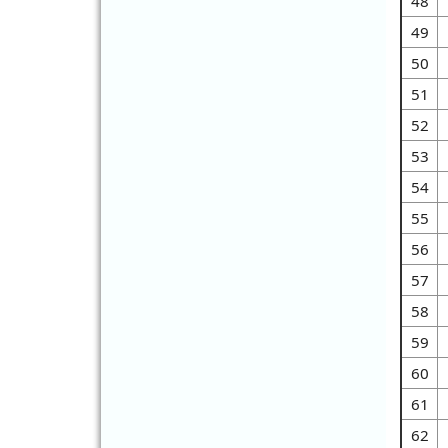
48
2026-08-04 10:45:01
49
將特幼教育科蘇應振所有線上填報轉移給
特幼教育科陳維修
50
2026-08-03 16:08:09
51
將黃琮智所有線上填報轉移給陳逸君
52
2026-08-01 16:55:59
53
將特幼教育科蘇應振線上填報 20738、
22096 轉移給特幼教育科吳謹礼
54
2026-08-01 16:55:21
55
將特幼教育科蘇應振線上填報 13085、
56
15139、15214、17705、19741、
57
19895、20611、20702、20794、
20795、20947、20976、20975、
58
21120、21121、21216、21325、
59
21427、21961、21962、22116、
22117、22118、22119、22305、
60
22431、22726、22743、22744、
61
22745、22746、22767、22768、
22769、22901、22868、22973、
62