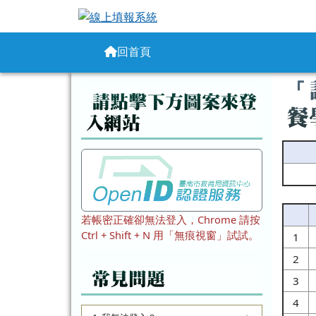
線上填報系統
跳至主內容區
導覽列
回首頁
頁尾區域
主
「
左邊區域內容
請點擊下方圖案來登
餐
入網站
若帳密正確卻無法登入，Chrome 請按
Ctrl + Shift + N 用「無痕視窗」試試。
1
2
常見問題
3
4